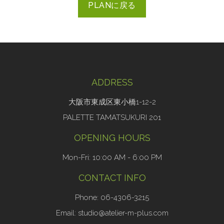
PLANに戻る
ADDRESS
大阪市東成区東小橋1-12-2
PALETTE TAMATSUKURI 201
OPENING HOURS
Mon-Fri: 10:00 AM - 6:00 PM
CONTACT INFO
Phone: 06-4306-3215
Email: studio@atelier-m-plus.com