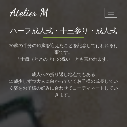
Atelier M
Toggle
navigatio
ハーフ成人式・十三参り・成人式
20歳の半分の10歳を迎えたことを記念して行われる行
事です。
「十歳（ととのせ）の祝い」とも言われます。
成人への折り返し地点でもある
10歳少しずつ大人に向かっていくお子様の成長してい
く姿をお子様の好みに合わせてコーディネートしてい
きます。